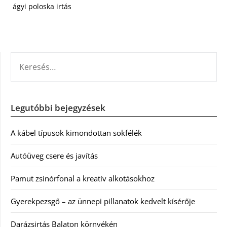
ágyi poloska irtás
KERESÉS:
Legutóbbi bejegyzések
A kábel típusok kimondottan sokfélék
Autóüveg csere és javítás
Pamut zsinórfonal a kreatív alkotásokhoz
Gyerekpezsgő – az ünnepi pillanatok kedvelt kísérője
Darázsirtás Balaton környékén