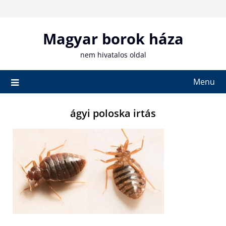
Skip
to
content
Magyar borok háza
nem hivatalos oldal
Menu
ágyi poloska irtás