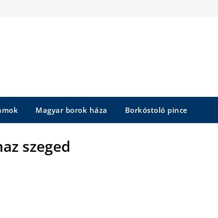
yamok
Magyar borok háza
Borkóstoló pince
haz szeged