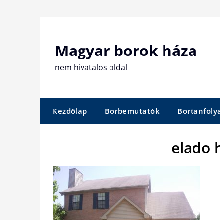
Skip
to
content
Magyar borok háza
nem hivatalos oldal
Kezdőlap
Borbemutatók
Bortanfol
elado 