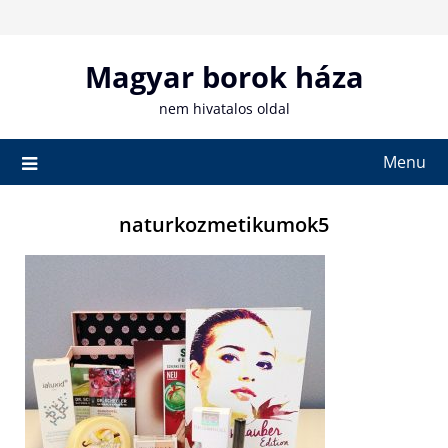
Skip
to
content
Magyar borok háza
nem hivatalos oldal
Menu
naturkozmetikumok5