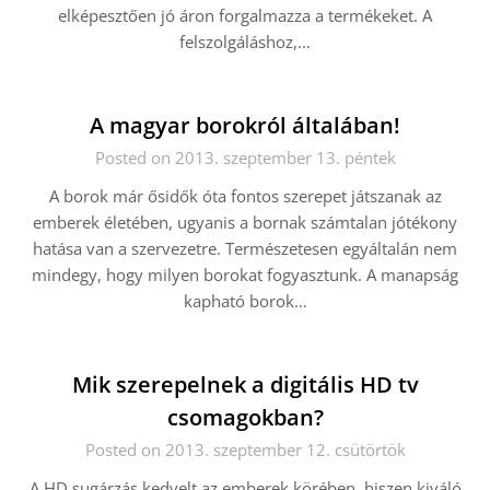
elképesztően jó áron forgalmazza a termékeket. A
felszolgáláshoz,…
A magyar borokról általában!
Posted on 2013. szeptember 13. péntek
A borok már ősidők óta fontos szerepet játszanak az
emberek életében, ugyanis a bornak számtalan jótékony
hatása van a szervezetre. Természetesen egyáltalán nem
mindegy, hogy milyen borokat fogyasztunk. A manapság
kapható borok…
Mik szerepelnek a digitális HD tv
csomagokban?
Posted on 2013. szeptember 12. csütörtök
A HD sugárzás kedvelt az emberek körében, hiszen kiváló