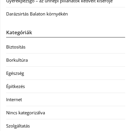
Gyerekpezsgő – az ünnepi pillanatok kedvelt kísérője
Darázsirtás Balaton környékén
Kategóriák
Biztosítás
Borkultúra
Egészség
Építkezés
Internet
Nincs kategorizálva
Szolgáltatás