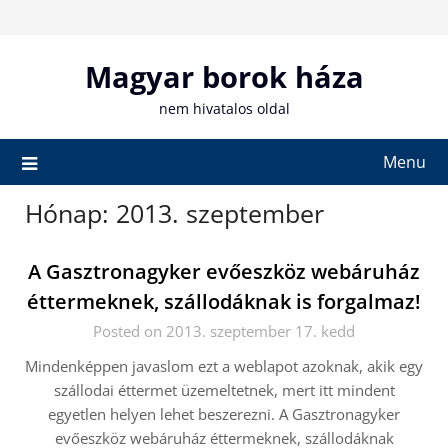
Skip
to
content
Magyar borok háza
nem hivatalos oldal
Menu
Hónap:
2013. szeptember
A Gasztronagyker evőeszköz webáruház
éttermeknek, szállodáknak is forgalmaz!
Posted on 2013. szeptember 17. kedd
Mindenképpen javaslom ezt a weblapot azoknak, akik egy
szállodai éttermet üzemeltetnek, mert itt mindent
egyetlen helyen lehet beszerezni. A Gasztronagyker
evőeszköz webáruház éttermeknek, szállodáknak