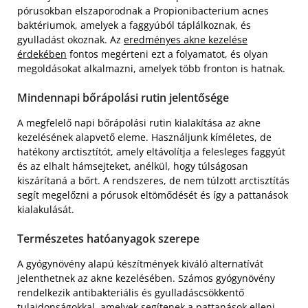
pórusokban elszaporodnak a Propionibacterium acnes
baktériumok, amelyek a faggyúból táplálkoznak, és
gyulladást okoznak. Az
eredményes akne kezelése
érdekében
fontos megérteni ezt a folyamatot, és olyan
megoldásokat alkalmazni, amelyek több fronton is hatnak.
Mindennapi bőrápolási rutin jelentősége
A megfelelő napi bőrápolási rutin kialakítása az akne
kezelésének alapvető eleme. Használjunk kíméletes, de
hatékony arctisztítót, amely eltávolítja a felesleges faggyút
és az elhalt hámsejteket, anélkül, hogy túlságosan
kiszárítaná a bőrt. A rendszeres, de nem túlzott arctisztítás
segít megelőzni a pórusok eltömődését és így a pattanások
kialakulását.
Természetes hatóanyagok szerepe
A gyógynövény alapú készítmények kiváló alternatívát
jelenthetnek az akne kezelésében. Számos gyógynövény
rendelkezik antibakteriális és gyulladáscsökkentő
tulajdonságokkal, amelyek segítenek a pattanások elleni