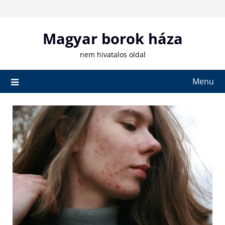
Skip
to
content
Magyar borok háza
nem hivatalos oldal
Menu