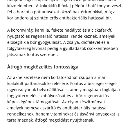
küzdelemben. A kakukkfű illóolaj például hatékonyan veszi
fel a harcot a pattanásokat okozó baktériumokkal, míg a
korianderolaj szintén erős antibakteriális hatással bír.
A körömvirág, kamilla, fekete nadálytő és a cickafarkfű
nyugtató és regeneráló hatással rendelkeznek, amelyek
elősegítik a bőr gyógyulását. A zsálya, diófalevél és a
tölgyfakéreg kivonat pedig a gyulladások csökkentésében
játszanak fontos szerepet.
Átfogó megközelítés fontossága
Az akne kezelése nem korlátozódhat csupán a már
kialakult pattanások kezelésére. Fontos a bőr egészséges
egyensúlyának helyreállítása is, amely magában foglalja a
faggyútermelés szabályozását és a bőr regenerációs
képességének támogatását. Az olyan készítmények,
amelyek nemcsak szárító és antibakteriális hatással
rendelkeznek, hanem vitaminokat és ásványi anyagokat is
tartalmaznak, átfogó megoldást nyújthatnak.