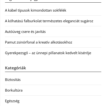
A kábel típusok kimondottan sokfélék
A kőhatású falburkolat természetes eleganciát sugároz
Autóüveg csere és javítás
Pamut zsinórfonal a kreatív alkotásokhoz
Gyerekpezsgő – az ünnepi pillanatok kedvelt kísérője
Kategóriák
Biztosítás
Borkultúra
Egészség