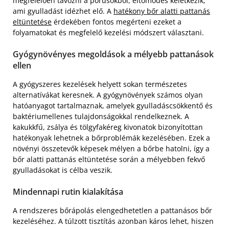
megfelelően távozni a pórusokból, eltömődés keletkezik,
ami gyulladást idézhet elő. A
hatékony bőr alatti pattanás
eltüntetése
érdekében fontos megérteni ezeket a
folyamatokat és megfelelő kezelési módszert választani.
Gyógynövényes megoldások a mélyebb pattanások
ellen
A gyógyszeres kezelések helyett sokan természetes
alternatívákat keresnek. A gyógynövények számos olyan
hatóanyagot tartalmaznak, amelyek gyulladáscsökkentő és
baktériumellenes tulajdonságokkal rendelkeznek. A
kakukkfű, zsálya és tölgyfakéreg kivonatok bizonyítottan
hatékonyak lehetnek a bőrproblémák kezelésében. Ezek a
növényi összetevők képesek mélyen a bőrbe hatolni, így a
bőr alatti pattanás eltüntetése során a mélyebben fekvő
gyulladásokat is célba veszik.
Mindennapi rutin kialakítása
A rendszeres bőrápolás elengedhetetlen a pattanásos bőr
kezeléséhez. A túlzott tisztítás azonban káros lehet, hiszen