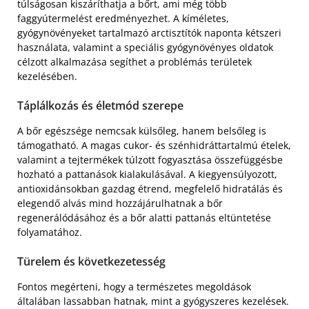
túlságosan kiszáríthatja a bőrt, ami még több
faggyútermelést eredményezhet. A kíméletes,
gyógynövényeket tartalmazó arctisztítók naponta kétszeri
használata, valamint a speciális gyógynövényes oldatok
célzott alkalmazása segíthet a problémás területek
kezelésében.
Táplálkozás és életmód szerepe
A bőr egészsége nemcsak külsőleg, hanem belsőleg is
támogatható. A magas cukor- és szénhidráttartalmú ételek,
valamint a tejtermékek túlzott fogyasztása összefüggésbe
hozható a pattanások kialakulásával. A kiegyensúlyozott,
antioxidánsokban gazdag étrend, megfelelő hidratálás és
elegendő alvás mind hozzájárulhatnak a bőr
regenerálódásához és a bőr alatti pattanás eltüntetése
folyamatához.
Türelem és következetesség
Fontos megérteni, hogy a természetes megoldások
általában lassabban hatnak, mint a gyógyszeres kezelések.