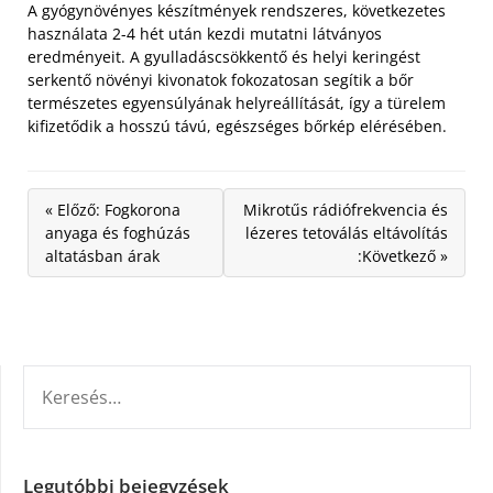
A gyógynövényes készítmények rendszeres, következetes
használata 2-4 hét után kezdi mutatni látványos
eredményeit. A gyulladáscsökkentő és helyi keringést
serkentő növényi kivonatok fokozatosan segítik a bőr
természetes egyensúlyának helyreállítását, így a türelem
kifizetődik a hosszú távú, egészséges bőrkép elérésében.
« Előző: Fogkorona
Mikrotűs rádiófrekvencia és
anyaga és foghúzás
lézeres tetoválás eltávolítás
altatásban árak
:Következő »
KERESÉS:
Legutóbbi bejegyzések