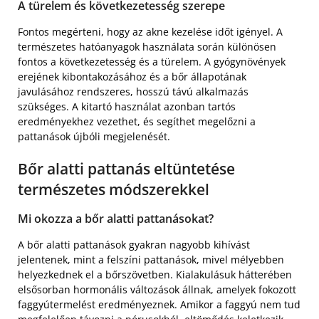
A türelem és következetesség szerepe
Fontos megérteni, hogy az akne kezelése időt igényel. A
természetes hatóanyagok használata során különösen
fontos a következetesség és a türelem. A gyógynövények
erejének kibontakozásához és a bőr állapotának
javulásához rendszeres, hosszú távú alkalmazás
szükséges. A kitartó használat azonban tartós
eredményekhez vezethet, és segíthet megelőzni a
pattanások újbóli megjelenését.
Bőr alatti pattanás eltüntetése
természetes módszerekkel
Mi okozza a bőr alatti pattanásokat?
A bőr alatti pattanások gyakran nagyobb kihívást
jelentenek, mint a felszíni pattanások, mivel mélyebben
helyezkednek el a bőrszövetben. Kialakulásuk hátterében
elsősorban hormonális változások állnak, amelyek fokozott
faggyútermelést eredményeznek. Amikor a faggyú nem tud