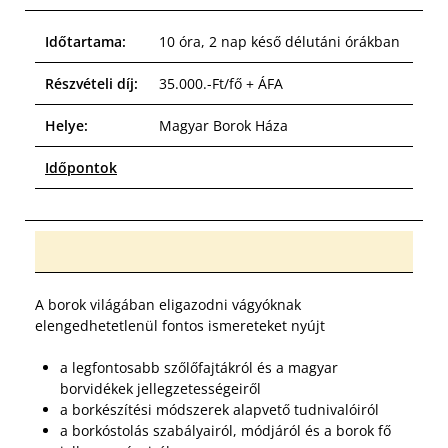
Időtartama:
10 óra, 2 nap késő délutáni órákban
Részvételi díj:
35.000.-Ft/fő + ÁFA
Helye:
Magyar Borok Háza
Időpontok
A borok világában eligazodni vágyóknak
elengedhetetlenül fontos ismereteket nyújt
a legfontosabb szőlőfajtákról és a magyar
borvidékek jellegzetességeiről
a borkészítési módszerek alapvető tudnivalóiról
a borkóstolás szabályairól, módjáról és a borok fő