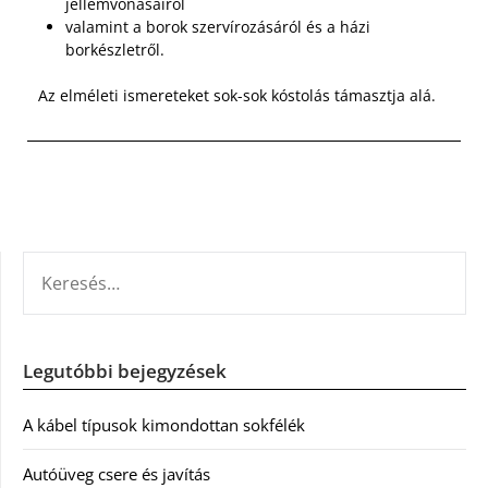
jellemvonásairól
valamint a borok szervírozásáról és a házi
borkészletről.
Az elméleti ismereteket sok-sok kóstolás támasztja alá.
KERESÉS:
Legutóbbi bejegyzések
A kábel típusok kimondottan sokfélék
Autóüveg csere és javítás