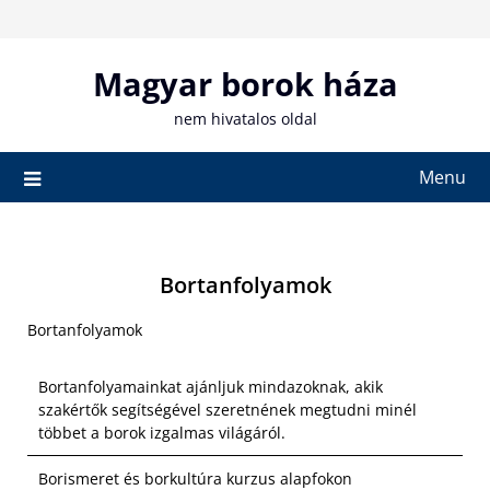
Skip
to
content
Magyar borok háza
nem hivatalos oldal
Menu
Bortanfolyamok
Bortanfolyamok
Bortanfolyamainkat ajánljuk mindazoknak, akik
szakértők segítségével szeretnének megtudni minél
többet a borok izgalmas világáról.
Borismeret és borkultúra kurzus alapfokon