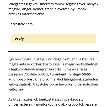
jellegzetességeket ismertető tablók segítségével, melyek
magyar, angol, német, francia nyelven nyújtanak
érdekes információkat.
Borkóstoló séta
Térkép
Egy bor-túrára invitáljuk vendégeinket, ahol a kiállítás
megtekintése közben kóstolással is megismerkedhetnek
a legkülönfélébb magyar borokkal. Erre a célra az
összesen 700-féle borból,
túránként mintegy 50-55
különböző bort
kínálunk, melyből látogatóink szabadon
válogathatnak. A kóstolás borai havonkénti periódusban
változnak.
Az útbaigazításról, tájékoztatásról, szakképzett
pincemestereink gondoskodnak, akik csoportok részére