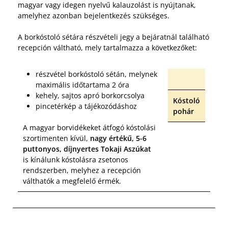
magyar vagy idegen nyelvű kalauzolást is nyújtanak,
amelyhez azonban bejelentkezés szükséges.
A borkóstoló sétára részvételi jegy a bejáratnál található
recepción váltható, mely tartalmazza a következőket:
részvétel borkóstoló sétán, melynek
maximális időtartama 2 óra
kehely, sajtos apró borkorcsolya
Kóstoló
pincetérkép a tájékozódáshoz
pohár
A magyar borvidékeket átfogó kóstolási
szortimenten kívül,
nagy értékű, 5-6
puttonyos, díjnyertes Tokaji Aszúkat
is kínálunk kóstolásra zsetonos
rendszerben, melyhez a recepción
válthatók a megfelelő érmék.