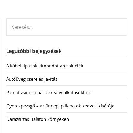
KERESÉS:
Legutóbbi bejegyzések
A kábel típusok kimondottan sokfélék
Autóüveg csere és javítás
Pamut zsinórfonal a kreatív alkotásokhoz
Gyerekpezsgő – az ünnepi pillanatok kedvelt kísérője
Darázsirtás Balaton környékén