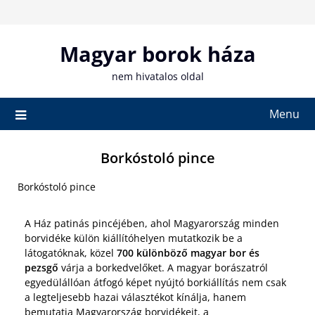
Skip
to
content
Magyar borok háza
nem hivatalos oldal
Menu
Borkóstoló pince
Borkóstoló pince
A Ház patinás pincéjében, ahol Magyarország minden
borvidéke külön kiállítóhelyen mutatkozik be a
látogatóknak, közel
700 különböző magyar bor és
pezsgő
várja a borkedvelőket. A magyar borászatról
egyedülállóan átfogó képet nyújtó borkiállítás nem csak
a legteljesebb hazai választékot kínálja, hanem
bemutatja Magyarország borvidékeit, a