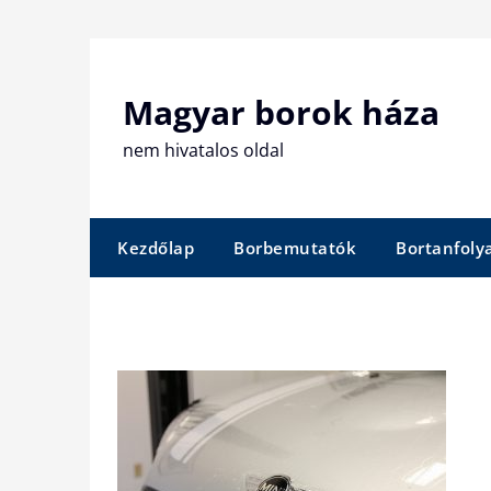
Skip
to
content
Magyar borok háza
nem hivatalos oldal
Kezdőlap
Borbemutatók
Bortanfol