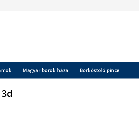
yamok
Magyar borok háza
Borkóstoló pince
3d