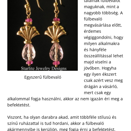
találnak fülbevalót
maguknak, mint a
nagyobb többség. A
fülbevaló
megvásárlása előtt,
érdemes
végiggondolni, hogy
milyen alkalmakra
és hányféle
összeállítással lehet
majd viselni a
jövőben. Hogyha
egy ilyen ékszert
Egyszerű fülbevaló
csak azért vesz meg
drágán a vásárló,
mert csak egy
alkalommal fogja használni, akkor az nem igazán éri meg a
befektetést.
Viszont, ha olyan darabra akad, amit többféle stílusú és
színű ruházattal is tud hordani, akkor a fülbevaló
akármennyibe is kerüljön, meg fogja érni a befektetést,