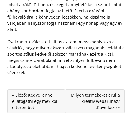
mivel a ráköltött pénzösszeget annyifelé kell osztani, mint
ahányszor hordani fogja az illető. Ezért a drágább
fülbevaló ára is könnyedén lecsökken, ha kiszámolja
valójában hányszor fogja használni egy hónap vagy egy év
alatt.
Gyakran a kiválasztott stílus az, ami megakadályozza a
vásárlót, hogy milyen ékszert válasszon magának. Például a
sportos stílus kedvelői sokszor maradnak ezért a kicsi,
mégis csinos daraboknál, mivel az ilyen fülbevaló nem
akadályozza őket abban, hogy a kedvenc tevékenységüket
végezzék.
« Előző: Kedve lenne
Milyen termékeket árul a
ellátogatni egy mexikói
kreatív webáruház?
étterembe?
:Következő »