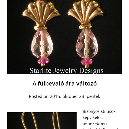
A fülbevaló ára változó
Posted on 2015. október 23. péntek
Bizonyos stílusok
képviselői,
nehezebben