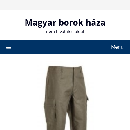
Skip
to
content
Magyar borok háza
nem hivatalos oldal
Menu