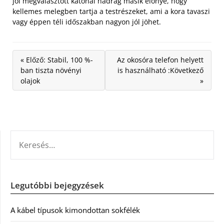
jól megválasztott katonai nadrág másik előnye, hogy
kellemes melegben tartja a testrészeket, ami a kora tavaszi
vagy éppen téli időszakban nagyon jól jöhet.
« Előző: Stabil, 100 %-
Az okosóra telefon helyett
ban tiszta növényi
is használható :Következő
olajok
»
KERESÉS:
Legutóbbi bejegyzések
A kábel típusok kimondottan sokfélék