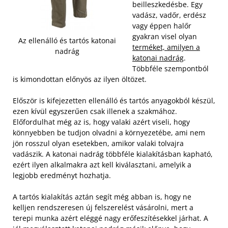
beilleszkedésbe. Egy
vadász, vadőr, erdész
vagy éppen halőr
gyakran visel olyan
Az ellenálló és tartós katonai
terméket, amilyen a
nadrág
katonai nadrág
.
Többféle szempontból
is kimondottan előnyös az ilyen öltözet.
Először is kifejezetten ellenálló és tartós anyagokból készül,
ezen kívül egyszerűen csak illenek a szakmához.
Előfordulhat még az is, hogy valaki azért viseli, hogy
könnyebben be tudjon olvadni a környezetébe, ami nem
jön rosszul olyan esetekben, amikor valaki tolvajra
vadászik. A katonai nadrág többféle kialakításban kapható,
ezért ilyen alkalmakra azt kell kiválasztani, amelyik a
legjobb eredményt hozhatja.
A tartós kialakítás aztán segít még abban is, hogy ne
kelljen rendszeresen új felszerelést vásárolni, mert a
terepi munka azért eléggé nagy erőfeszítésekkel járhat. A