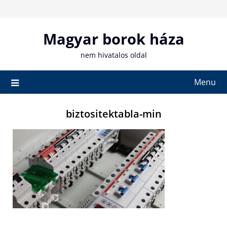
Skip
to
content
Magyar borok háza
nem hivatalos oldal
Menu
biztositektabla-min