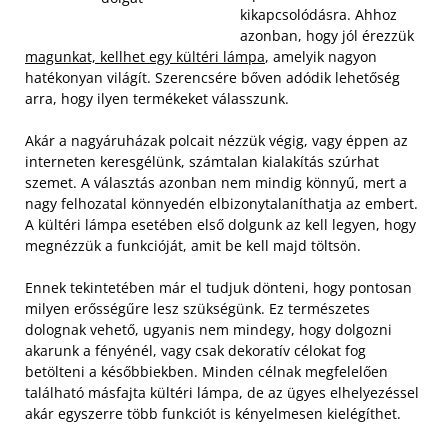
kikapcsolódásra. Ahhoz
azonban, hogy jól érezzük
magunkat, kellhet egy kültéri lámpa
, amelyik nagyon
hatékonyan világít. Szerencsére bőven adódik lehetőség
arra, hogy ilyen termékeket válasszunk.
Akár a nagyáruházak polcait nézzük végig, vagy éppen az
interneten keresgélünk, számtalan kialakítás szúrhat
szemet. A választás azonban nem mindig könnyű, mert a
nagy felhozatal könnyedén elbizonytalaníthatja az embert.
A kültéri lámpa esetében első dolgunk az kell legyen, hogy
megnézzük a funkcióját, amit be kell majd töltsön.
Ennek tekintetében már el tudjuk dönteni, hogy pontosan
milyen erősségűre lesz szükségünk. Ez természetes
dolognak vehető, ugyanis nem mindegy, hogy dolgozni
akarunk a fényénél, vagy csak dekoratív célokat fog
betölteni a későbbiekben. Minden célnak megfelelően
található másfajta kültéri lámpa, de az ügyes elhelyezéssel
akár egyszerre több funkciót is kényelmesen kielégíthet.