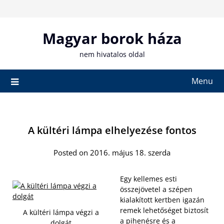
Skip
to
content
Magyar borok háza
nem hivatalos oldal
Menu
A kültéri lámpa elhelyezése fontos
Posted on 2016. május 18. szerda
Egy kellemes esti
összejövetel a szépen
kialakított kertben igazán
remek lehetőséget biztosít
A kültéri lámpa végzi a
a pihenésre és a
dolgát