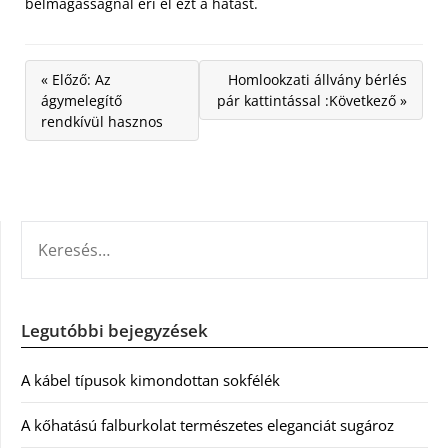
belmagasságnál éri el ezt a hatást.
« Előző: Az
Homlookzati állvány bérlés
ágymelegítő
pár kattintással :Következő »
rendkívül hasznos
KERESÉS:
Legutóbbi bejegyzések
A kábel típusok kimondottan sokfélék
A kőhatású falburkolat természetes eleganciát sugároz