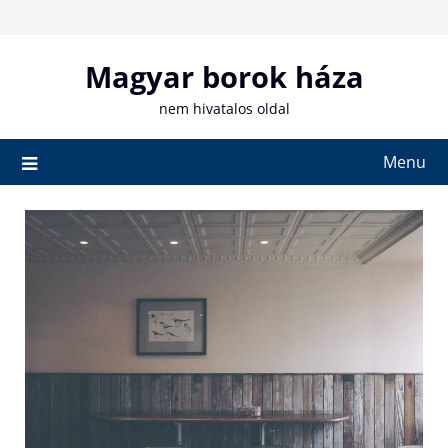
Skip
to
content
Magyar borok háza
nem hivatalos oldal
Menu