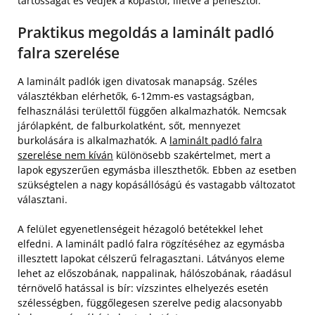
tartósságát és védjék a kopástól, illetve a penésztől.
Praktikus megoldás a laminált padló
falra szerelése
A laminált padlók igen divatosak manapság. Széles
választékban elérhetők, 6-12mm-es vastagságban,
felhasználási területtől függően alkalmazhatók. Nemcsak
járólapként, de falburkolatként, sőt, mennyezet
burkolására is alkalmazhatók. A
laminált padló falra
szerelése nem kíván
különösebb szakértelmet, mert a
lapok egyszerűen egymásba illeszthetők. Ebben az esetben
szükségtelen a nagy kopásállóságú és vastagabb változatot
választani.
A felület egyenetlenségeit hézagoló betétekkel lehet
elfedni. A laminált padló falra rögzítéséhez az egymásba
illesztett lapokat célszerű felragasztani. Látványos eleme
lehet az előszobának, nappalinak, hálószobának, ráadásul
térnövelő hatással is bír: vízszintes elhelyezés esetén
szélességben, függőlegesen szerelve pedig alacsonyabb