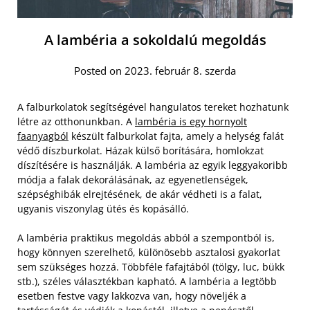
A lambéria a sokoldalú megoldás
Posted on 2023. február 8. szerda
A falburkolatok segítségével hangulatos tereket hozhatunk
létre az otthonunkban. A
lambéria is egy hornyolt
faanyagból
készült falburkolat fajta, amely a helység falát
védő díszburkolat. Házak külső borítására, homlokzat
díszítésére is használják. A lambéria az egyik leggyakoribb
módja a falak dekorálásának, az egyenetlenségek,
szépséghibák elrejtésének, de akár védheti is a falat,
ugyanis viszonylag ütés és kopásálló.
A lambéria praktikus megoldás abból a szempontból is,
hogy könnyen szerelhető, különösebb asztalosi gyakorlat
sem szükséges hozzá. Többféle fafajtából (tölgy, luc, bükk
stb.), széles választékban kapható. A lambéria a legtöbb
esetben festve vagy lakkozva van, hogy növeljék a