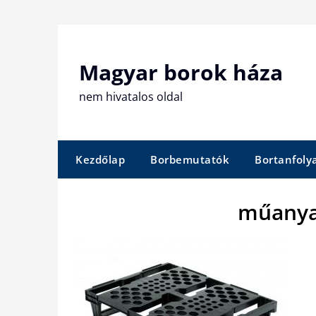
Skip
to
content
Magyar borok háza
nem hivatalos oldal
Kezdőlap
Borbemutatók
Bortanfol
műanya