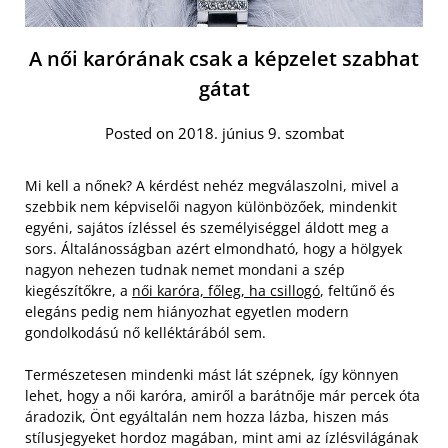
A női karórának csak a képzelet szabhat
gátat
Posted on 2018. június 9. szombat
Mi kell a nőnek? A kérdést nehéz megválaszolni, mivel a
szebbik nem képviselői nagyon különbözőek, mindenkit
egyéni, sajátos ízléssel és személyiséggel áldott meg a
sors. Általánosságban azért elmondható, hogy a hölgyek
nagyon nehezen tudnak nemet mondani a szép
kiegészítőkre, a
női karóra, főleg, ha csillogó
, feltűnő és
elegáns pedig nem hiányozhat egyetlen modern
gondolkodású nő kelléktárából sem.
Természetesen mindenki mást lát szépnek, így könnyen
lehet, hogy a női karóra, amiről a barátnője már percek óta
áradozik, Önt egyáltalán nem hozza lázba, hiszen más
stílusjegyeket hordoz magában, mint ami az ízlésvilágának