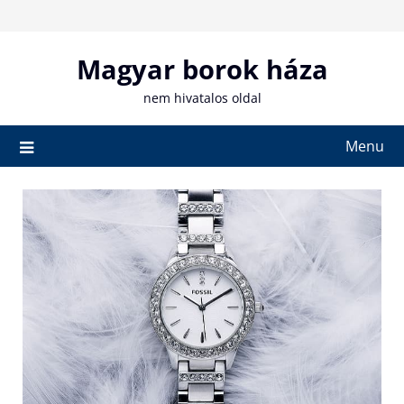
Skip
to
content
Magyar borok háza
nem hivatalos oldal
Menu