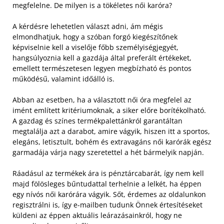
megfelelne. De milyen is a tökéletes női karóra?
A kérdésre lehetetlen választ adni, ám mégis
elmondhatjuk, hogy a szóban forgó kiegészítőnek
képviselnie kell a viselője főbb személyiségjegyét,
hangsúlyoznia kell a gazdája által preferált értékeket,
emellett természetesen legyen megbízható és pontos
működésű, valamint időálló is.
Abban az esetben, ha a választott női óra megfelel az
imént említett kritériumoknak, a siker előre borítékolható.
A gazdag és színes termékpalettánkról garantáltan
megtalálja azt a darabot, amire vágyik, hiszen itt a sportos,
elegáns, letisztult, bohém és extravagáns női karórák egész
garmadája várja nagy szeretettel a hét bármelyik napján.
Ráadásul az termékek ára is pénztárcabarát, így nem kell
majd fölösleges bűntudattal terhelnie a lelkét, ha éppen
egy nívós női karórára vágyik. Sőt, érdemes az oldalunkon
regisztrálni is, így e-mailben tudunk Önnek értesítéseket
küldeni az éppen aktuális leárazásainkról, hogy ne