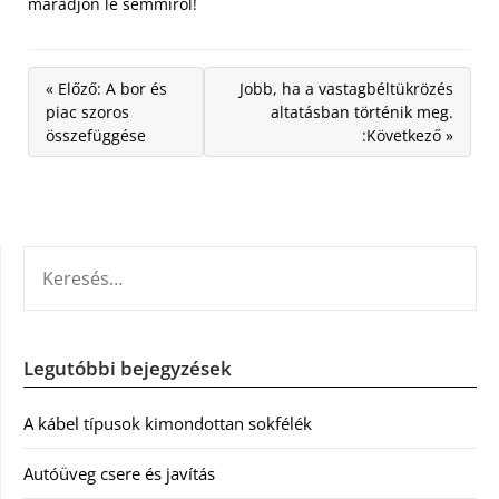
maradjon le semmiről!
« Előző: A bor és
Jobb, ha a vastagbéltükrözés
piac szoros
altatásban történik meg.
összefüggése
:Következő »
KERESÉS:
Legutóbbi bejegyzések
A kábel típusok kimondottan sokfélék
Autóüveg csere és javítás