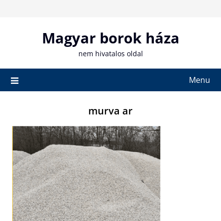
Skip
to
content
Magyar borok háza
nem hivatalos oldal
Menu
murva ar