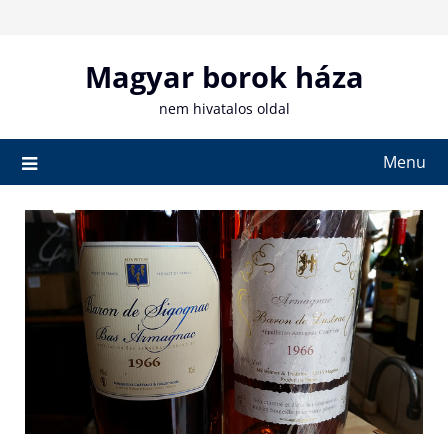
Skip
to
content
Magyar borok háza
nem hivatalos oldal
Menu