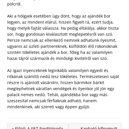
polcról.
Aki a hölgyek esetében úgy dönt, hogy az ajándék bor
legyen, az mindent elárul, hiszen figyelt rá, ezért tudja,
hogy melyik fajtát válassza. Ha pedig eltalálja, akkor tiszta
sor, hogy gondosan kiválasztott meglepetésről van szó.
Persze nemcsak az ellenkező nemnek adhatunk ilyesmit,
ugyanis az üzleti partnereknek, külföldön élő rokonoknak
szintén tökéletes ajándék a bor, főleg ha az valamilyen
hazai tájról származik és minőségi kivitelről van szó.
Az igazi ínyenceknek leginkább valamilyen egyedi és
ritkának számító nedű lesz tökéletes. Természetesen saját
részre is ajánlott vásárolni, hiszen bármikor bárkit
meglephetnek váratlan vendégek és ilyenkor jól jön egy
palack nemes nedű. Tehát, ajándékba bor vagy más
szeszesital nemcsak férfiaknak adható, hanem
mindenkinek, aki szereti vagy éppen gyűjti.
« Előző: A F&T Fordítóiroda
Kapható kifinomult