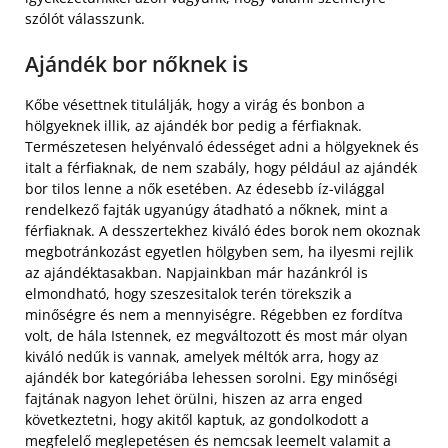
szólót válasszunk.
Ajándék bor nőknek is
Kőbe vésettnek titulálják, hogy a virág és bonbon a
hölgyeknek illik, az ajándék bor pedig a férfiaknak.
Természetesen helyénvaló édességet adni a hölgyeknek és
italt a férfiaknak, de nem szabály, hogy például az ajándék
bor tilos lenne a nők esetében. Az édesebb íz-világgal
rendelkező fajták ugyanúgy átadható a nőknek, mint a
férfiaknak. A desszertekhez kiváló édes borok nem okoznak
megbotránkozást egyetlen hölgyben sem, ha ilyesmi rejlik
az ajándéktasakban.
Napjainkban már hazánkról is
elmondható, hogy szeszesitalok terén törekszik a
minőségre és nem a mennyiségre. Régebben ez fordítva
volt, de hála Istennek, ez megváltozott és most már olyan
kiváló nedűk is vannak, amelyek méltók arra, hogy az
ajándék bor kategóriába lehessen sorolni. Egy minőségi
fajtának nagyon lehet örülni, hiszen az arra enged
következtetni, hogy akitől kaptuk, az gondolkodott a
megfelelő meglepetésen és nemcsak leemelt valamit a