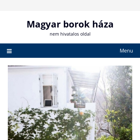
Skip
to
content
Magyar borok háza
nem hivatalos oldal
Menu