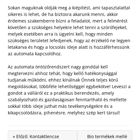
Sokan maguknak oldják meg a kiépítést, ami tapasztalattal
sikeres is lehet, de ha biztosra akarunk menni, akkor
érdemes szakemberre bízni a feladatot, mert a felmérést
követően a szükséges helyekre lehet tenni a szórófejeket,
melyek esetében arra is ügyelni kell, hogy minden
szükséges területet lefedjenek, hogy az érzékelő ne legyen
letakarva és hogy a locsolás ideje alatt is hozzáférhessünk
az automata kapcsolóhoz.
Az automata öntözőrendszert nagy gonddal kell
megtervezni ahhoz tehát, hogy kellő hatékonysággal
tudjanak működni, ehhez kínálnak Önnek teljes körű
megoldásokat, többféle lehetőséggel egybekötve! Leveszi a
gondot a válláról ez a praktikus berendezés, amely
szabályozható és gazdaságosan fenntartható és mellette
sokkal több ideje juthat más tevékenységekre és a
kikapcsolódásra, pihenésre, melyhez szép kert társul!
« Előző: Kontaktlencse
Bio termékek mellé