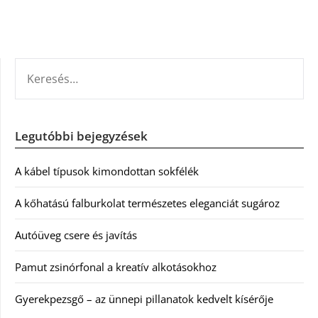
KERESÉS:
Legutóbbi bejegyzések
A kábel típusok kimondottan sokfélék
A kőhatású falburkolat természetes eleganciát sugároz
Autóüveg csere és javítás
Pamut zsinórfonal a kreatív alkotásokhoz
Gyerekpezsgő – az ünnepi pillanatok kedvelt kísérője