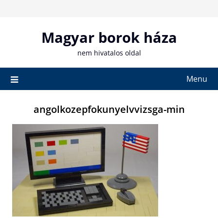
Skip
to
content
Magyar borok háza
nem hivatalos oldal
Menu
angolkozepfokunyelvvizsga-min