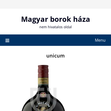
Skip
to
content
Magyar borok háza
nem hivatalos oldal
Menu
unicum