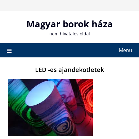
Skip
to
content
Magyar borok háza
nem hivatalos oldal
Menu
LED -es ajandekotletek