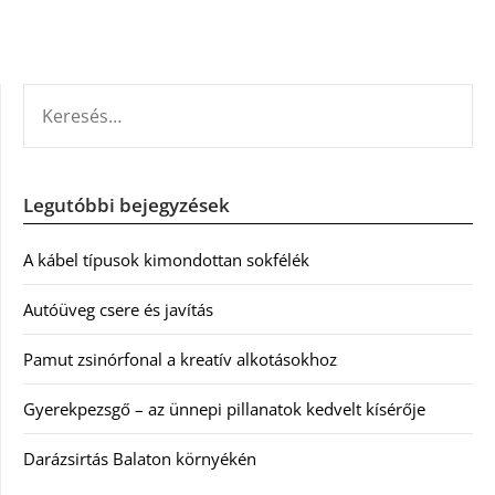
KERESÉS:
Legutóbbi bejegyzések
A kábel típusok kimondottan sokfélék
Autóüveg csere és javítás
Pamut zsinórfonal a kreatív alkotásokhoz
Gyerekpezsgő – az ünnepi pillanatok kedvelt kísérője
Darázsirtás Balaton környékén