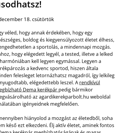
úsodhatsz!
december 18. csütörtök
y véled, hogy annak érdekében, hogy egy
észséges, boldog és kiegyensúlyozott életet élhess,
engedhetetlen a sportolás, a mindennapi mozgás.
hoz, hogy elégedett legyél, a tested, illetve a lelked
 harmóniában kell legyen egymással. Legyen a
rékpározás a kedvenc sportod, hiszen általa
nden felesleget letornázhatsz magadról, így lelkileg
 nyugodtabb, elégedettebb leszel. A
rendkívül
egbízható Dema kerékpár
pedig bármikor
gvásárolható az agardikerekparbolt.hu weboldal
nálatában igényeidnek megfelelően.
ennyiben hiányolod a mozgást az életedből, soha
m késő ezt elkezdeni. Élj aktív életet, aminek fontos
l. A Dema kerékpár megbízhatóságának és magas