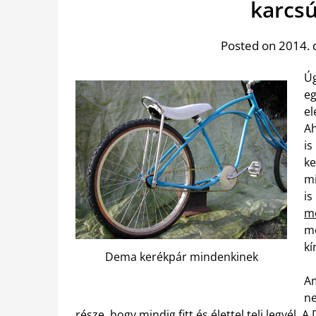
karcs
Posted on 2014. 
Úg
eg
el
Ah
is
ke
mi
is
m
me
kí
Dema kerékpár mindenkinek
Am
ne
része, hogy mindig fitt és élettel teli legyé