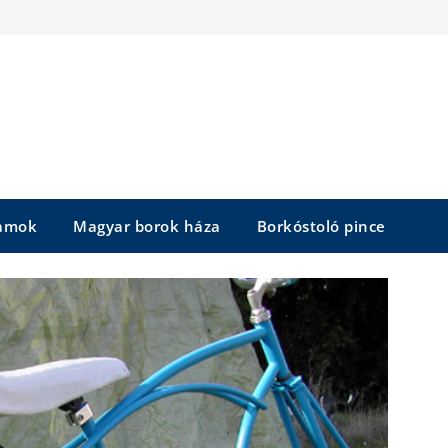
yamok
Magyar borok háza
Borkóstoló pince