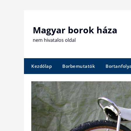
Skip
to
content
Magyar borok háza
nem hivatalos oldal
Kezdőlap
Borbemutatók
Bortanfol