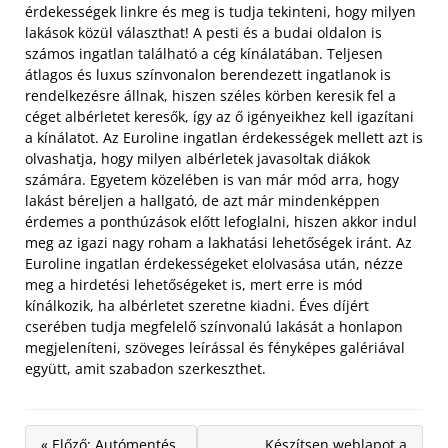
érdekességek linkre és meg is tudja tekinteni, hogy milyen
lakások közül választhat! A pesti és a budai oldalon is
számos ingatlan található a cég kínálatában. Teljesen
átlagos és luxus színvonalon berendezett ingatlanok is
rendelkezésre állnak, hiszen széles körben keresik fel a
céget albérletet keresők, így az ő igényeikhez kell igazítani
a kínálatot. Az Euroline ingatlan érdekességek mellett azt is
olvashatja, hogy milyen albérletek javasoltak diákok
számára. Egyetem közelében is van már mód arra, hogy
lakást béreljen a hallgató, de azt már mindenképpen
érdemes a ponthúzások előtt lefoglalni, hiszen akkor indul
meg az igazi nagy roham a lakhatási lehetőségek iránt. Az
Euroline ingatlan érdekességeket elolvasása után, nézze
meg a hirdetési lehetőségeket is, mert erre is mód
kínálkozik, ha albérletet szeretne kiadni. Éves díjért
cserében tudja megfelelő színvonalú lakását a honlapon
megjeleníteni, szöveges leírással és fényképes galériával
együtt, amit szabadon szerkeszthet.
« Előző: Autómentés
Készítsen weblapot a