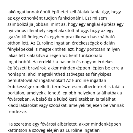
lakóingatlannak épült épületet kell átalakítania úgy, hogy
az egy otthonként tudjon funkcionálni. Ezt mi sem
szimbolizálja jobban, mint az, hogy egy angliai építész egy
nyilvános illemhelyiséget alakított át úgy, hogy az egy
igazán különleges és egyben praktikusan használható
otthon lett. Az Euroline ingatlan érdekességek oldalán
fényképekkel is megtekintheti azt, hogy pontosan milyen
lakás lett kialakítva a régen wc-ként funkcionáló
ingatlanból. Ha érdeklik a hasonló és nagyon érdekes
építészeti bravúrok, akkor mindenképpen lépjen be erre a
honlapra, ahol megtekintheti szöveges és fényképes
bemutatóval az ingatlanokat! Az Euroline ingatlan
érdekességek mellett, természetesen albérleteket is talál a
portálon, amelyek a lehető legjobb helyeken találhatóak a
fővárosban. A belső és a külső kerületekben is találhat
kiadó lakásokat vagy szobákat, amelyek teljesen be vannak
rendezve.
Ha szeretne egy fővárosi albérletet, akkor mindenképpen
kattintson a szöveg elején az Euroline ingatlan