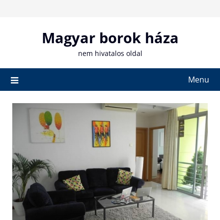
Skip
to
content
Magyar borok háza
nem hivatalos oldal
Menu