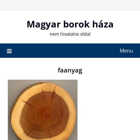
Skip
to
content
Magyar borok háza
nem hivatalos oldal
Menu
faanyag