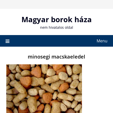
Skip
to
content
Magyar borok háza
nem hivatalos oldal
Menu
minosegi macskaeledel