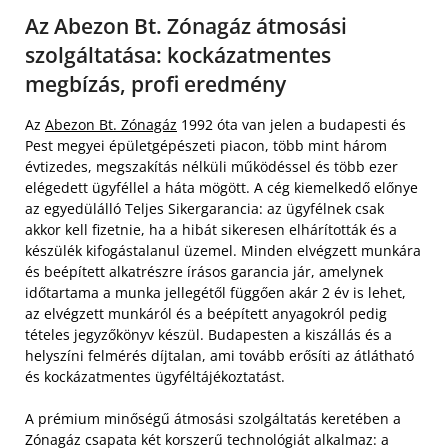
Az Abezon Bt. Zónagáz átmosási
szolgáltatása: kockázatmentes
megbízás, profi eredmény
Az
Abezon Bt. Zónagáz
1992 óta van jelen a budapesti és
Pest megyei épületgépészeti piacon, több mint három
évtizedes, megszakítás nélküli működéssel és több ezer
elégedett ügyféllel a háta mögött. A cég kiemelkedő előnye
az egyedülálló Teljes Sikergarancia: az ügyfélnek csak
akkor kell fizetnie, ha a hibát sikeresen elhárították és a
készülék kifogástalanul üzemel. Minden elvégzett munkára
és beépített alkatrészre írásos garancia jár, amelynek
időtartama a munka jellegétől függően akár 2 év is lehet,
az elvégzett munkáról és a beépített anyagokról pedig
tételes jegyzőkönyv készül. Budapesten a kiszállás és a
helyszíni felmérés díjtalan, ami tovább erősíti az átlátható
és kockázatmentes ügyféltájékoztatást.
A prémium minőségű átmosási szolgáltatás keretében a
Zónagáz csapata két korszerű technológiát alkalmaz: a