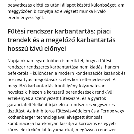
beavatkozás előtti és utáni állapot közötti különbséget, ami
meggyőzően bizonyítja az elvégzett munka kiváló
eredményességét.
Fűtési rendszer karbantartás: piaci
trendek és a megelőző karbantartás
hosszú távú előnyei
Napjainkban egyre többen ismerik fel, hogy a fűtési
rendszer rendszeres karbantartása nem kiadás, hanem
befektetés – különösen a modern kondenzációs kazánok és
hőszivattyús megoldások széles körű elterjedésével. A
megelőző karbantartás iránti igény folyamatosan
növekszik, hiszen a korszerű berendezések rendkívül
érzékenyek a szennyezett fűtésvízre, és a gyártók
garanciafeltételként írják elő a rendszeres vegyszeres
tisztítást. Az inhibitoros fűtésvíz-védelem és a Fernox vagy
Rothenberger technológiával elvégzett átmosás
kombinációja hatékonyan lassítja a korróziós és egyéb
káros elektrokémiai folyamatokat, megóvva a rendszer