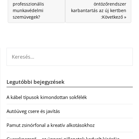
professzionális
öntözőrendszer
munkavédelmi
karbantartás az új kertben
szemüvegek?
:Következő »
KERESÉS:
Legutóbbi bejegyzések
A kábel típusok kimondottan sokfélék
Autóüveg csere és javítás
Pamut zsinórfonal a kreatív alkotásokhoz
Gyerekpezsgő – az ünnepi pillanatok kedvelt kísérője