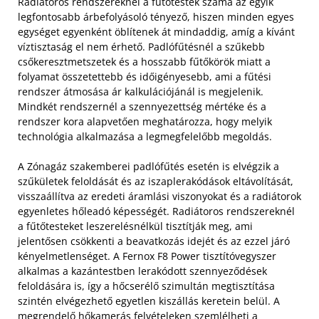
Radiátoros rendszereknél a fűtőtestek száma az egyik
legfontosabb árbefolyásoló tényező, hiszen minden egyes
egységet egyenként öblítenek át mindaddig, amíg a kívánt
víztisztaság el nem érhető. Padlófűtésnél a szűkebb
csőkeresztmetszetek és a hosszabb fűtőkörök miatt a
folyamat összetettebb és időigényesebb, ami a fűtési
rendszer átmosása ár kalkulációjánál is megjelenik.
Mindkét rendszernél a szennyezettség mértéke és a
rendszer kora alapvetően meghatározza, hogy melyik
technológia alkalmazása a legmegfelelőbb megoldás.
A Zónagáz szakemberei padlófűtés esetén is elvégzik a
szűkületek feloldását és az iszaplerakódások eltávolítását,
visszaállítva az eredeti áramlási viszonyokat és a radiátorok
egyenletes hőleadó képességét. Radiátoros rendszereknél
a fűtőtesteket leszerelésnélkül tisztítják meg, ami
jelentősen csökkenti a beavatkozás idejét és az ezzel járó
kényelmetlenséget. A Fernox F8 Power tisztítóvegyszer
alkalmas a kazántestben lerakódott szennyeződések
feloldására is, így a hőcserélő szimultán megtisztítása
szintén elvégezhető egyetlen kiszállás keretein belül. A
megrendelő hőkamerás felvételeken szemlélheti a