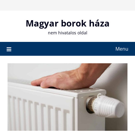
Skip
to
content
Magyar borok háza
nem hivatalos oldal
Menu