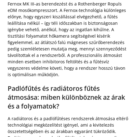
Fernox MK III-as berendezést és a Rothenberger Ropuls
eDM mosókompresszort. A Fernox-technológia különleges
előnye, hogy egyszeri kiszállással elvégezhető, a fűtés
leállítása nélkül – így téli időszakban is biztonságosan
igénybe vehető, anélkül, hogy az ingatlan kihűlne. A
tisztítási folyamatot hőkamera segítségével kísérik
figyelemmel, az átlátszó falú mágneses szűrőberendezés
pedig szemléletesen mutatja meg, mennyi szennyeződést
távolítottak el a rendszerből. A professzionális átmosást
minden esetben inhibitoros feltöltés és a fűtésvíz
vegyszeres védelme követi, hogy a rendszer hosszú távon
is optimálisan működjön.
Padlófűtés és radiátoros fűtés
átmosása: miben különböznek az árak
és a folyamatok?
A radiátoros és a padlófűtéses rendszerek átmosása eltérő
technológiai megközelítést igényel, ami a kivitelezés
összetettségében és az árakban egyaránt tükröződik.