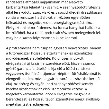
rendszeres átmosás napjainkban már alapvető
karbantartási feladatnak számít. A szennyeződött fűtésvíz
által lerakódott iszap, vízkő és vasoxid-üledék drasztikusan
rontja a rendszer hatásfokát, miközben egyenlőtlen
hőleadást és megnövekedett energiafogyasztást okoz.
Elvégeztetni akkor érdemes, ha furcsa hangokat hallunk a
készülékből, ha a radiátorok csak részben melegednek fel,
vagy ha a kazán folyamatosan ki-be kapcsol.
A profi átmosás nem csupán egyszeri beavatkozás, hanem
a fűtőrendszer hosszú élettartamának és üzembiztos
működésének alapfeltétele. Különösen indokolt
elvégeztetni új kazán felszerelése előtt, hiszen számos
gyártó garanciafeltételként írja elő a fűtési rendszer
vegyszeres tisztítását. Újonnan kiépített fűtéshálózatnál is
elengedhetetlen, mivel a gyártás során a csövekbe kerülő
olaj, oxidréteg és egyéb ipari szennyeződések komoly
károkat okozhatnak az első üzemóráktól kezdve. A
megelőző karbantartás időben elvégezve megóvja a
berendezést, és hosszú távon számottevő energiaköltség-
megtakarítást eredményez.