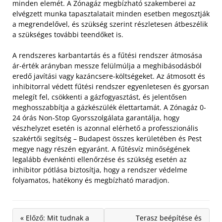
minden elemét. A Zónagáz megbízható szakemberei az
elvégzett munka tapasztalatait minden esetben megosztják
a megrendelővel, és szükség szerint részletesen átbeszélik
a szükséges további teendőket is.
A rendszeres karbantartás és a fűtési rendszer átmosása
ár-érték arányban messze felülmúlja a meghibásodásból
eredő javítási vagy kazáncsere-költségeket. Az átmosott és
inhibitorral védett fűtési rendszer egyenletesen és gyorsan
melegít fel, csökkenti a gázfogyasztást, és jelentősen
meghosszabbítja a gázkészülék élettartamát. A Zónagáz 0-
24 órás Non-Stop Gyorsszolgálata garantálja, hogy
vészhelyzet esetén is azonnal elérhető a professzionális
szakértői segítség – Budapest összes kerületében és Pest
megye nagy részén egyaránt. A fűtésvíz minőségének
legalább évenkénti ellenőrzése és szükség esetén az
inhibitor pótlása biztosítja, hogy a rendszer védelme
folyamatos, hatékony és megbízható maradjon.
« Előző: Mit tudnak a
Terasz beépítése és