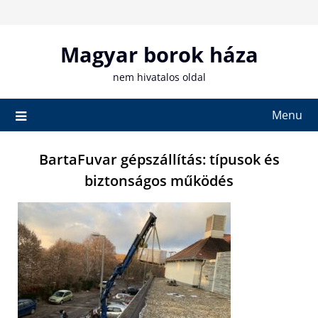
Skip
to
content
Magyar borok háza
nem hivatalos oldal
Menu
BartaFuvar gépszállítás: típusok és
biztonságos működés