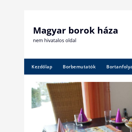
Skip
to
content
Magyar borok háza
nem hivatalos oldal
Kezdőlap
Borbemutatók
Bortanfol