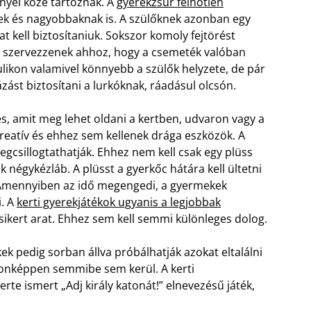
nyei közé tartoznak. A
gyerekzsúr felhőtlen
nek és nagyobbaknak is. A szülőknek azonban egy
t kell biztosítaniuk. Sokszor komoly fejtörést
t szervezzenek ahhoz, hogy a csemeték valóban
bulikon valamivel könnyebb a szülők helyzete, de pár
ázást biztosítani a lurkóknak, ráadásul olcsón.
és, amit meg lehet oldani a kertben, udvaron vagy a
kreatív és ehhez sem kellenek drága eszközök. A
megcsillogtathatják. Ehhez nem kell csak egy plüss
uk négykézláb.
A plüsst a gyerkőc hátára kell ültetni
 Amennyiben az idő megengedi, a gyermekek
i. A
kerti gyerekjátékok ugyanis a legjobbak
ikert arat. Ehhez sem kell semmi különleges dolog.
 pedig sorban állva próbálhatják azokat eltalálni
donképpen semmibe sem kerül. A kerti
erte ismert „Adj király katonát!” elnevezésű játék,