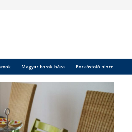
yamok
Magyar borok háza
Borkóstoló pince