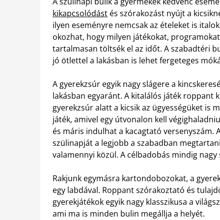
A szülinapi bulik a gyermekek kedvenc esemé
kikapcsolódást
és szórakozást nyújt a kicsik
ilyen eseményre nemcsak az ételeket is italoka
okozhat, hogy milyen játékokat, programoka
tartalmasan töltsék el az időt. A szabadtéri 
jó ötlettel a lakásban is lehet fergeteges mók
A gyerekzsúr egyik nagy slágere a kincskeres
lakásban egyaránt. A kitalálós játék roppant 
gyerekzsúr alatt a kicsik az ügyességüket is 
játék, amivel egy útvonalon kell végighaladni
és máris indulhat a kacagtató versenyszám.
szülinapját a legjobb a szabadban megtartan
valamennyi közül. A célbadobás mindig nagy s
Rakjunk egymásra kartondobozokat, a gyerekek
egy labdával. Roppant szórakoztató és tulaj
gyerekjátékok egyik nagy klasszikusa a világsz
ami ma is minden bulin megállja a helyét.