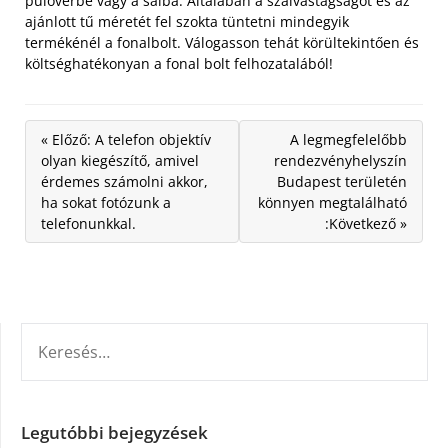
pulóverbe vagy a sálba. Általában a szálvastagságot és az
ajánlott tű méretét fel szokta tüntetni mindegyik
termékénél a fonalbolt. Válogasson tehát körültekintően és
költséghatékonyan a fonal bolt felhozatalából!
« Előző: A telefon objektív
A legmegfelelőbb
olyan kiegészítő, amivel
rendezvényhelyszín
érdemes számolni akkor,
Budapest területén
ha sokat fotózunk a
könnyen megtalálható
telefonunkkal.
:Következő »
KERESÉS:
Legutóbbi bejegyzések