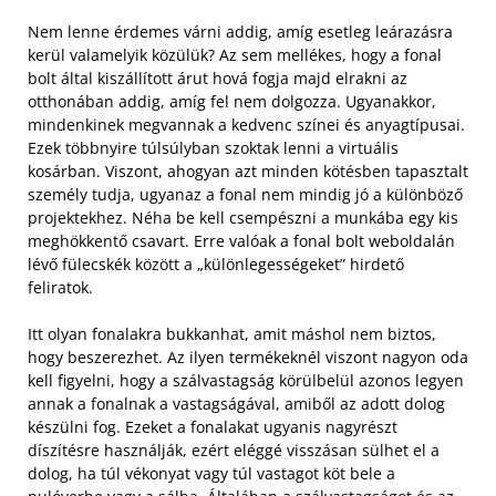
Nem lenne érdemes várni addig, amíg esetleg leárazásra
kerül valamelyik közülük? Az sem mellékes, hogy a fonal
bolt által kiszállított árut hová fogja majd elrakni az
otthonában addig, amíg fel nem dolgozza. Ugyanakkor,
mindenkinek megvannak a kedvenc színei és anyagtípusai.
Ezek többnyire túlsúlyban szoktak lenni a virtuális
kosárban. Viszont, ahogyan azt minden kötésben tapasztalt
személy tudja, ugyanaz a fonal nem mindig jó a különböző
projektekhez. Néha be kell csempészni a munkába egy kis
meghökkentő csavart. Erre valóak a fonal bolt weboldalán
lévő fülecskék között a „különlegességeket” hirdető
feliratok.
Itt olyan fonalakra bukkanhat, amit máshol nem biztos,
hogy beszerezhet. Az ilyen termékeknél viszont nagyon oda
kell figyelni, hogy a szálvastagság körülbelül azonos legyen
annak a fonalnak a vastagságával, amiből az adott dolog
készülni fog. Ezeket a fonalakat ugyanis nagyrészt
díszítésre használják, ezért eléggé visszásan sülhet el a
dolog, ha túl vékonyat vagy túl vastagot köt bele a