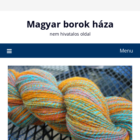
Skip
to
content
Magyar borok háza
nem hivatalos oldal
Menu