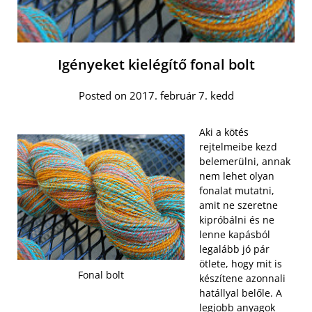
Igényeket kielégítő fonal bolt
Posted on 2017. február 7. kedd
Aki a kötés
rejtelmeibe kezd
belemerülni, annak
nem lehet olyan
fonalat mutatni,
amit ne szeretne
kipróbálni és ne
lenne kapásból
legalább jó pár
ötlete, hogy mit is
Fonal bolt
készítene azonnali
hatállyal belőle. A
legjobb anyagok