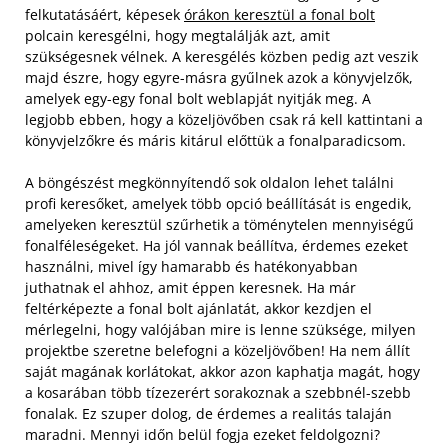
felkutatásáért, képesek
órákon keresztül a fonal bolt
polcain keresgélni, hogy megtalálják azt, amit
szükségesnek vélnek. A keresgélés közben pedig azt veszik
majd észre, hogy egyre-másra gyűlnek azok a könyvjelzők,
amelyek egy-egy fonal bolt weblapját nyitják meg. A
legjobb ebben, hogy a közeljövőben csak rá kell kattintani a
könyvjelzőkre és máris kitárul előttük a fonalparadicsom.
A böngészést megkönnyítendő sok oldalon lehet találni
profi keresőket, amelyek több opció beállítását is engedik,
amelyeken keresztül szűrhetik a töménytelen mennyiségű
fonalféleségeket. Ha jól vannak beállítva, érdemes ezeket
használni, mivel így hamarabb és hatékonyabban
juthatnak el ahhoz, amit éppen keresnek. Ha már
feltérképezte a fonal bolt ajánlatát, akkor kezdjen el
mérlegelni, hogy valójában mire is lenne szüksége, milyen
projektbe szeretne belefogni a közeljövőben! Ha nem állít
saját magának korlátokat, akkor azon kaphatja magát, hogy
a kosarában több tízezerért sorakoznak a szebbnél-szebb
fonalak. Ez szuper dolog, de érdemes a realitás talaján
maradni. Mennyi időn belül fogja ezeket feldolgozni?