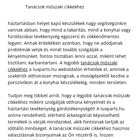
Tanácsok műszaki cikkekhez
háztartásban helyet kapó készülékek nagy segítségünkre
vannak abban, hogy mind a takarítás, mind a konyhai vagy
fürdőszobai tevékenység egyszerű és zökkenőmentes
legyen. Annak érdekében azonban, hogy ne adódjanak
problémák velük és minél tovább szolgálják a
kényelmünket, fontos tisztában lenni azzal, miként lehet
tisztítani, karbantartani. A legjobb
tanácsok műszaki
cikkekhez
a luxparts.hu weboldalon érhetőek el, aminek a
szakértői otthonosan mozognak, a mosógépektől kezdve a
porszívókon át a konyhai készülékekig, minden területen.
Tudjon meg többet arról, hogy a legjobb tanácsok műszaki
cikkekhez miként szolgálják otthona kényelmét és a
háztartási tevékenység gördülékenységét! A luxparts.hu
online rendelhető, elérhető árkategóriát képviselhető
termékek is várják mindazokat, akik fontosnak tartják az
időtálló minőséget. A tanácsok műszaki cikkekhez hasznos
választásnak bizonyulnak az Ön részéről is, hiszen