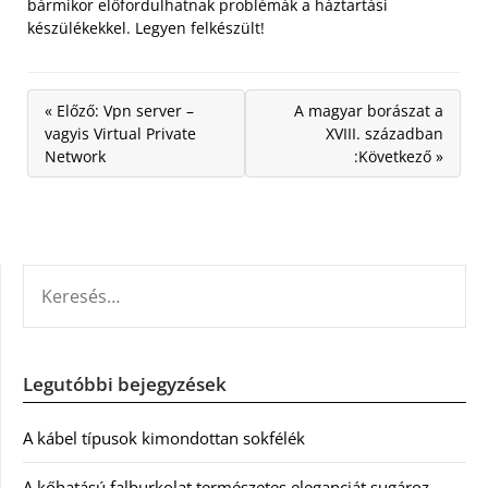
bármikor előfordulhatnak problémák a háztartási
készülékekkel. Legyen felkészült!
« Előző: Vpn server –
A magyar borászat a
vagyis Virtual Private
XVIII. században
Network
:Következő »
KERESÉS:
Legutóbbi bejegyzések
A kábel típusok kimondottan sokfélék
A kőhatású falburkolat természetes eleganciát sugároz