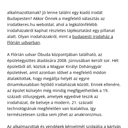
alkalmazottainak? Jó lenne találni egy kiadó irodát
Budapesten? Akkor Önnek a megfelelő választás az
irodatkeres.hu weboldal, ahol a legkülönfélébb
irodaházakról kaphat részletes tájékoztatást egy pillanat
alatt. Olyan irodaházakról, mint a
budapesti irodaház a
Flórián udvarban
.
A Flórián udvar Óbuda központjában található, az
épületegyüttes átadására 2008. júniusában került sor. Hét
épületből áll, köztük a Magyar Királyi Dohánygyár
épületével, amit azonban idővel a megfelelő módon
átalakítottak, hogy megállja helyét az egyre
dinamikusabban fejlődő irodaházak között. Ennek ellenére,
az épület külsején még mindig megfigyelhetőek a 19.
századi stílusjegyek, amelyek egyedivé teszik az
irodaházat, de belseje a modern, 21. századi
technológiának megfelelően van kialakítva, így
természetesen szóba sem jöhet az anakronizmus.
Az alkalmazottak és vendégek kényelmét szolgálja a kártyás