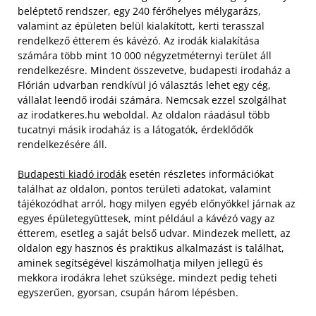
beléptető rendszer, egy 240 férőhelyes mélygarázs,
valamint az épületen belül kialakított, kerti terasszal
rendelkező étterem és kávézó. Az irodák kialakítása
számára több mint 10 000 négyzetméternyi terület áll
rendelkezésre. Mindent összevetve, budapesti irodaház a
Flórián udvarban rendkívül jó választás lehet egy cég,
vállalat leendő irodái számára. Nemcsak ezzel szolgálhat
az irodatkeres.hu weboldal. Az oldalon ráadásul több
tucatnyi másik irodaház is a látogatók, érdeklődők
rendelkezésére áll.
Budapesti kiadó irodák
esetén részletes információkat
találhat az oldalon, pontos területi adatokat, valamint
tájékozódhat arról, hogy milyen egyéb előnyökkel járnak az
egyes épületegyüttesek, mint például a kávézó vagy az
étterem, esetleg a saját belső udvar. Mindezek mellett, az
oldalon egy hasznos és praktikus alkalmazást is találhat,
aminek segítségével kiszámolhatja milyen jellegű és
mekkora irodákra lehet szüksége, mindezt pedig teheti
egyszerűen, gyorsan, csupán három lépésben.