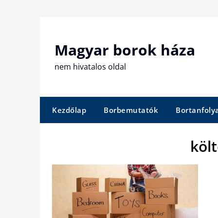
Skip
to
content
Magyar borok háza
nem hivatalos oldal
Kezdőlap
Borbemutatók
Bortanfol
köl