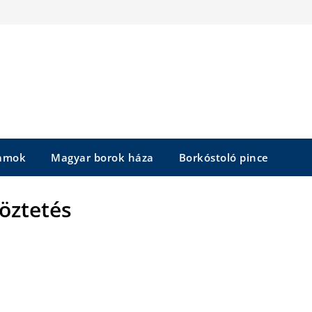
yamok
Magyar borok háza
Borkóstoló pince
töztetés