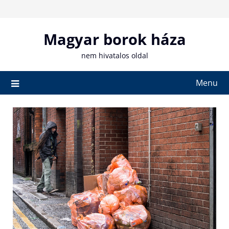
Skip
to
content
Magyar borok háza
nem hivatalos oldal
Menu