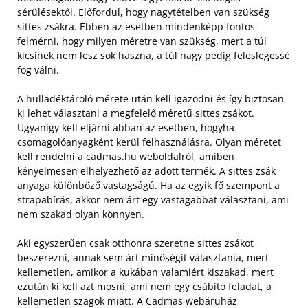
sérülésektől. Előfordul, hogy nagytételben van szükség
sittes zsákra. Ebben az esetben mindenképp fontos
felmérni, hogy milyen méretre van szükség, mert a túl
kicsinek nem lesz sok haszna, a túl nagy pedig feleslegessé
fog válni.
A hulladéktároló mérete után kell igazodni és így biztosan
ki lehet választani a megfelelő méretű sittes zsákot.
Ugyanígy kell eljárni abban az esetben, hogyha
csomagolóanyagként kerül felhasználásra. Olyan méretet
kell rendelni a cadmas.hu weboldalról, amiben
kényelmesen elhelyezhető az adott termék. A sittes zsák
anyaga különböző vastagságú. Ha az egyik fő szempont a
strapabírás, akkor nem árt egy vastagabbat választani, ami
nem szakad olyan könnyen.
Aki egyszerűen csak otthonra szeretne sittes zsákot
beszerezni, annak sem árt minőségit választania, mert
kellemetlen, amikor a kukában valamiért kiszakad, mert
ezután ki kell azt mosni, ami nem egy csábító feladat, a
kellemetlen szagok miatt. A Cadmas webáruház