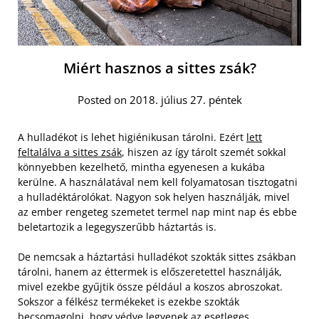
Miért hasznos a sittes zsák?
Posted on 2018. július 27. péntek
A hulladékot is lehet higiénikusan tárolni. Ezért
lett
feltalálva a sittes zsák
, hiszen az így tárolt szemét sokkal
könnyebben kezelhető, mintha egyenesen a kukába
kerülne. A használatával nem kell folyamatosan tisztogatni
a hulladéktárolókat. Nagyon sok helyen használják, mivel
az ember rengeteg szemetet termel nap mint nap és ebbe
beletartozik a legegyszerűbb háztartás is.
De nemcsak a háztartási hulladékot szokták sittes zsákban
tárolni, hanem az éttermek is előszeretettel használják,
mivel ezekbe gyűjtik össze például a koszos abroszokat.
Sokszor a félkész termékeket is ezekbe szokták
becsomagolni, hogy védve legyenek az esetleges