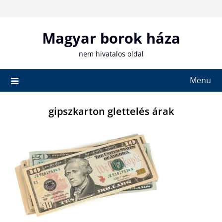
Skip
to
content
Magyar borok háza
nem hivatalos oldal
Menu
gipszkarton glettelés árak