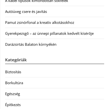
A kábel típusok kimondottan sokfélék
Autóüveg csere és javítás
Pamut zsinórfonal a kreatív alkotásokhoz
Gyerekpezsgő – az ünnepi pillanatok kedvelt kísérője
Darázsirtás Balaton környékén
Kategóriák
Biztosítás
Borkultúra
Egészség
Építkezés