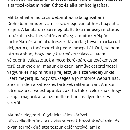
a tartozékokat minden úthoz és alkalomhoz igazítsa.
Mit találhat a motoros webáruház katalógusában?
Dióhéjban mindent, amire szüksége van ahhoz, hogy útra
keljen. A kínálatunkban megtalálható a minőségi motoros
ruházat, a sisak és védőszemüveg, a motorkerékpár
tartozékok és a pótalkatrészek. Kizárólag bevált márkákkal
dolgozunk, a tanácsadóink pedig támogatják Önt, ha nem
biztos abban, hogy melyik terméket válassza.
Nem
véletlenül választottuk a motorkerékpárokat tevékenységi
területünknek. Mi magunk is ezen járművek szerelmesei
vagyunk és nap mint nap fejlesztjük a szenvedélyünket.
Ezért megértjük, hogy szükséges a jó motoros webáruház,
ahol minden alkatrész és tartozék raktáron van. Amikor
létrehoztuk a webshopunkat, azt tűztük ki célunknak, hogy
a saját magunk által üzemeltetett bolt is ilyen lesz és
sikerült.
Ma már elégedett ügyfelek széles körével
büszkélkedhetünk, akik visszatérnek hozzánk vásárolni és
olyan termékkínálatot teszünk elérhetővé, ami a