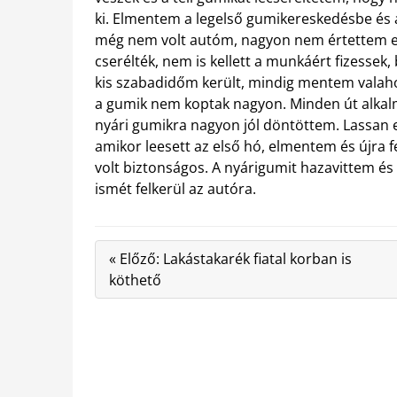
ki. Elmentem a legelső gumikereskedésbe és a
még nem volt autóm, nagyon nem értettem ezek
cserélték, nem is kellett a munkáért fizessek,
kis szabadidőm került, mindig mentem valahov
a gumik nem koptak nagyon. Minden út alkal
nyári gumikra nagyon jól döntöttem. Lassan el
amikor leesett az első hó, elmentem és újra f
volt biztonságos. A nyárigumit hazavittem és
ismét felkerül az autóra.
« Előző: Lakástakarék fiatal korban is
köthető