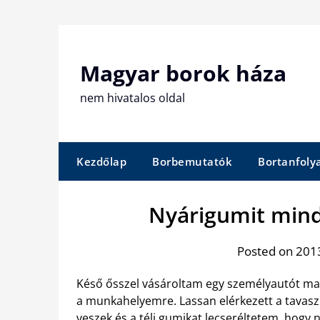
Skip
to
content
Magyar borok háza
nem hivatalos oldal
Kezdőlap
Borbemutatók
Bortanfol
Nyárigumit mind
Posted on 2013
Késő ősszel vásároltam egy személyautót mag
a munkahelyemre. Lassan elérkezett a tavas
veszek és a téli gumikat lecseréltetem, hogy n