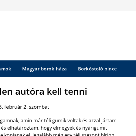
yamok
Magyar borok háza
Borkóstoló pince
en autóra kell tenni
. február 2. szombat
amnak, amin már téli gumik voltak és azzal jártam
z és elhatároztam, hogy elmegyek és
nyárigumit
e kopjanak el, legalább még egy téli szezont bírjon