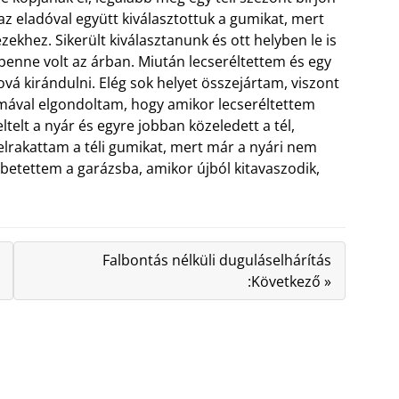
z eladóval együtt kiválasztottuk a gumikat, mert
hez. Sikerült kiválasztanunk és ott helyben le is
 benne volt az árban.
Miután lecseréltettem és egy
á kirándulni. Elég sok helyet összejártam, viszont
mával elgondoltam, hogy amikor lecseréltettem
telt a nyár és egyre jobban közeledett a tél,
elrakattam a téli gumikat, mert már a nyári nem
 betettem a garázsba, amikor újból kitavaszodik,
Falbontás nélküli duguláselhárítás
:Következő »