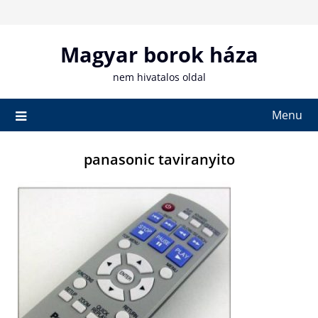
Skip
to
content
Magyar borok háza
nem hivatalos oldal
Menu
panasonic taviranyito