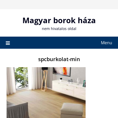
Skip
to
content
Magyar borok háza
nem hivatalos oldal
Menu
spcburkolat-min