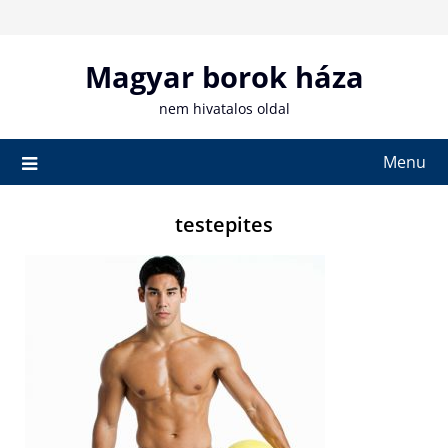
Skip
to
content
Magyar borok háza
nem hivatalos oldal
Menu
testepites