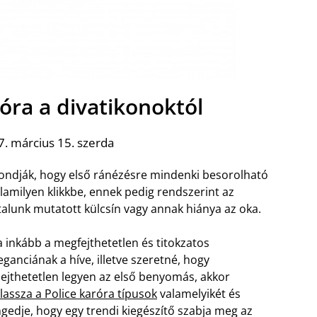
róra a divatikonoktól
. március 15. szerda
ndják, hogy első ránézésre mindenki besorolható
lamilyen klikkbe, ennek pedig rendszerint az
talunk mutatott külcsín vagy annak hiánya az oka.
 inkább a megfejthetetlen és titokzatos
eganciának a híve, illetve szeretné, hogy
lejthetetlen legyen az első benyomás, akkor
lassza a Police karóra típusok
valamelyikét és
gedje, hogy egy trendi kiegészítő szabja meg az