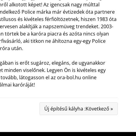
ről alkotott képet! Az igencsak nagy múlttal
ndelkező Police márka már évtizedek óta partnere
stílusos és kivételes férfiöltözetnek, hiszen 1983 óta
ervesen alakítják a napszemüveg trendeket.
2003-
n törtek be a karóra piacra és azóta nincs olyan
rfivásárló, aki titkon ne áhítozna egy-egy Police
róra után.
gában is erőt sugároz, elegáns, de ugyanakkor
t minden viselőnek. Legyen Ön is kivételes egy
tovább, látogasson el az ora-bol.hu online
lmai karóráját!
Új építésű kályha :Következő »