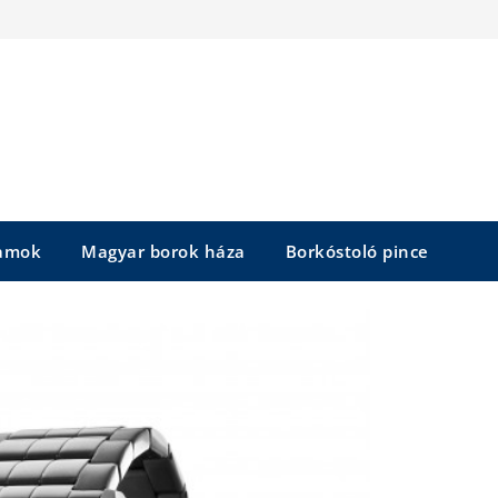
yamok
Magyar borok háza
Borkóstoló pince