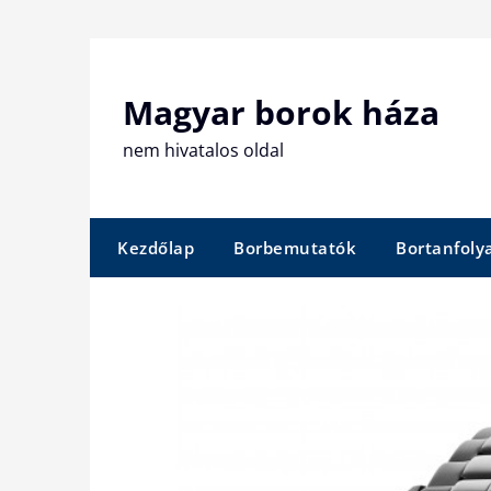
Skip
to
content
Magyar borok háza
nem hivatalos oldal
Kezdőlap
Borbemutatók
Bortanfol