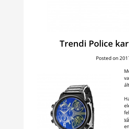
Trendi Police ka
Posted on 2017
Mo
va
ál
Ha
el
fe
vá
en