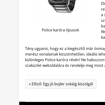
Ön
re
a 
sz
ba
Police karóra típusok
fé
ka
Tény ugyanis, hogy ez a kiegészítő már önma
merész vonalainak köszönhetően, ideális lehe
különleges Police karóra révén! Ne habozzon 
szaküzlet weboldalára és rendelje meg most á
« Előző: Egy jó bojler sokáig kiszolgál