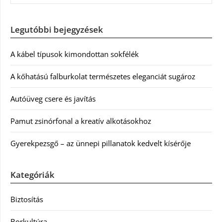
Legutóbbi bejegyzések
A kábel típusok kimondottan sokfélék
A kőhatású falburkolat természetes eleganciát sugároz
Autóüveg csere és javítás
Pamut zsinórfonal a kreatív alkotásokhoz
Gyerekpezsgő – az ünnepi pillanatok kedvelt kísérője
Kategóriák
Biztosítás
Borkultúra