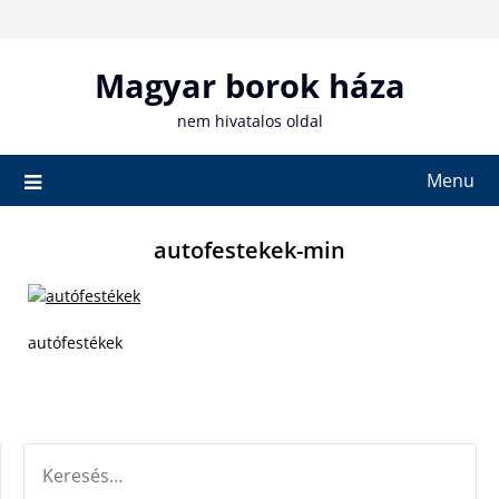
Skip
to
content
Magyar borok háza
nem hivatalos oldal
Menu
autofestekek-min
autófestékek
KERESÉS: