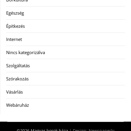
Egészség
Építkezés
Internet
Nincs kategorizálva
Szolgáltatás
Szórakozás
Vásárlás
Webáruház
©2026 Magyar borok háza
| Design:
Newspaperly