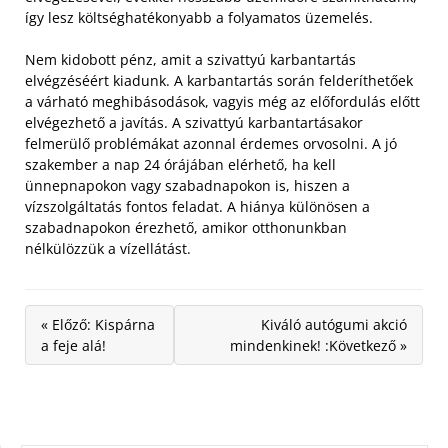
így lesz költséghatékonyabb a folyamatos üzemelés.
Nem kidobott pénz, amit a szivattyú karbantartás
elvégzéséért kiadunk. A karbantartás során felderíthetőek
a várható meghibásodások, vagyis még az előfordulás előtt
elvégezhető a javítás. A szivattyú karbantartásakor
felmerülő problémákat azonnal érdemes orvosolni. A jó
szakember a nap 24 órájában elérhető, ha kell
ünnepnapokon vagy szabadnapokon is, hiszen a
vízszolgáltatás fontos feladat. A hiánya különösen a
szabadnapokon érezhető, amikor otthonunkban
nélkülözzük a vízellátást.
« Előző: Kispárna
Kiváló autógumi akció
a feje alá!
mindenkinek! :Következő »