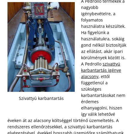
A Pedrollo termékek a
nagyobb
igénybevételre, a
folyamatos
használatra készültek.
Ha figyelünk a
használatukra, sokáig
gond nélkül biztosítják
az ellátást, akár ipari
körülmények között is.
A Pedrollo
szivattyú
karbantartás igénye
alacsony
, ettől
függetlenül a
szükséges
karbantartásokat nem
Szivattyú karbantartás
érdemes
elhanyagolni, hiszen
így válik lehetővé
éveken át az alacsony költséggel történő üzemeltetés. A
rendszeres ellenőrzésekkel, a szivattyú karbantartás
elvégezésével, évekkel hosszabb üzemidőre számíthatunk,