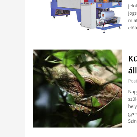
jelö
jogs
miat
előá
Kü
ál
Post
Nap
szül
hely
gye
Szin