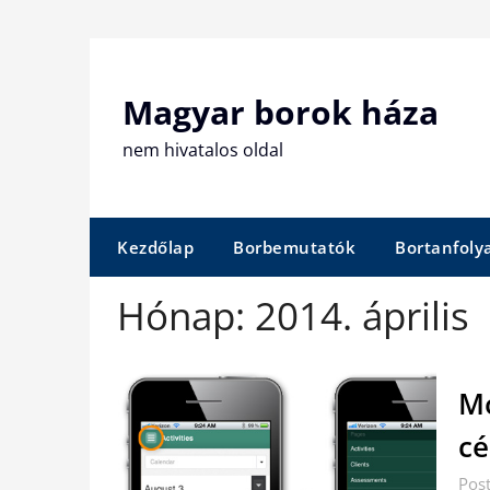
Skip
to
content
Magyar borok háza
nem hivatalos oldal
Kezdőlap
Borbemutatók
Bortanfol
Hónap:
2014. április
Mo
cé
Post