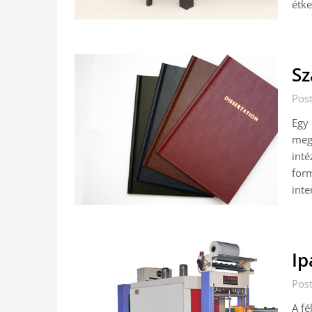
étk
Sz
Post
Egy
megf
int
form
inte
Ip
Post
A fé