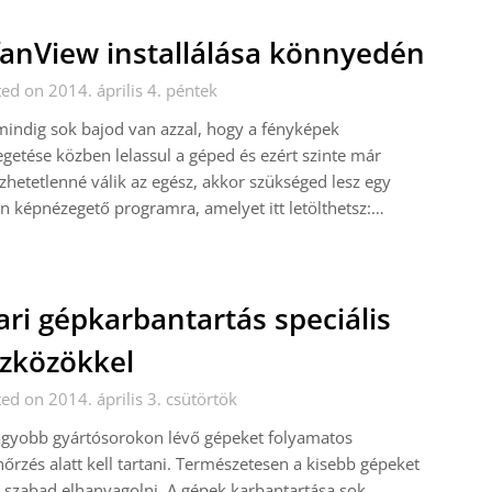
fanView installálása könnyedén
ed on 2014. április 4. péntek
indig sok bajod van azzal, hogy a fényképek
getése közben lelassul a géped és ezért szinte már
zhetetlenné válik az egész, akkor szükséged lesz egy
n képnézegető programra, amelyet itt letölthetsz:…
ari gépkarbantartás speciális
zközökkel
ed on 2014. április 3. csütörtök
agyobb gyártósorokon lévő gépeket folyamatos
nőrzés alatt kell tartani. Természetesen a kisebb gépeket
szabad elhanyagolni. A gépek karbantartása sok