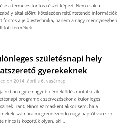
lése a termelés fontos részét képezi. Nem csak a
zabály által előírt, kötelezően feltüntetendő információk
t fontos a jelöléstechnika, hanem a nagy mennyiségben
llított termékek…
lönleges születésnapi hely
latszerető gyerekeknek
ed on 2014. április 6. vasárnap
jainkban egyre nagyobb érdeklődés mutatkozik
etésnapi programok szervezésekor a különleges
színek iránt. Nincs ez másként akkor sem, ha a
rmekek számára megrendezendő nagy napról van szó.
te nincs is közöttük olyan, aki…