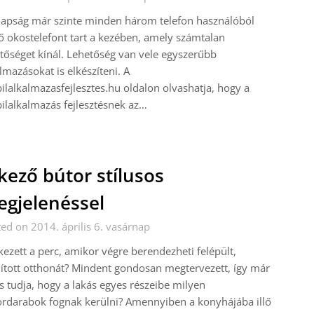
apság már szinte minden három telefon használóból
ő okostelefont tart a kezében, amely számtalan
tőséget kínál. Lehetőség van vele egyszerűbb
lmazásokat is elkészíteni. A
lalkalmazasfejlesztes.hu oldalon olvashatja, hogy a
lalkalmazás fejlesztésnek az…
kező bútor stílusos
gjelenéssel
ed on 2014. április 6. vasárnap
kezett a perc, amikor végre berendezheti felépült,
jított otthonát? Mindent gondosan megtervezett, így már
is tudja, hogy a lakás egyes részeibe milyen
rdarabok fognak kerülni? Amennyiben a konyhájába illő