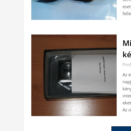
eset
fell
Mi
ké
Post
Az 
napj
kény
inte
eket
Az 
Bejegyzések