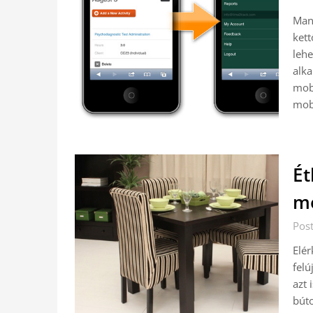
Man
kett
lehe
alka
mobi
mobi
Ét
me
Post
Elér
felú
azt 
búto