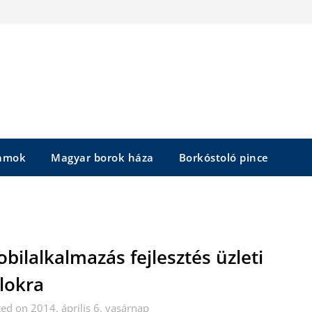
yamok
Magyar borok háza
Borkóstoló pince
bilalkalmazás fejlesztés üzleti
lokra
ed on 2014. április 6. vasárnap