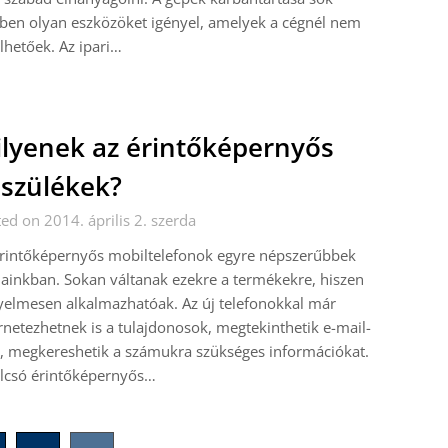
ben olyan eszközöket igényel, amelyek a cégnél nem
elhetőek. Az ipari…
lyenek az érintőképernyős
szülékek?
ed on 2014. április 2. szerda
érintőképernyős mobiltelefonok egyre népszerűbbek
ainkban. Sokan váltanak ezekre a termékekre, hiszen
elmesen alkalmazhatóak. Az új telefonokkal már
rnetezhetnek is a tulajdonosok, megtekinthetik e-mail-
, megkereshetik a számukra szükséges információkat.
olcsó érintőképernyős…