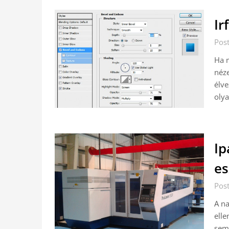
Ir
Post
Ha m
néze
élve
olya
Ip
es
Post
A n
elle
sem 