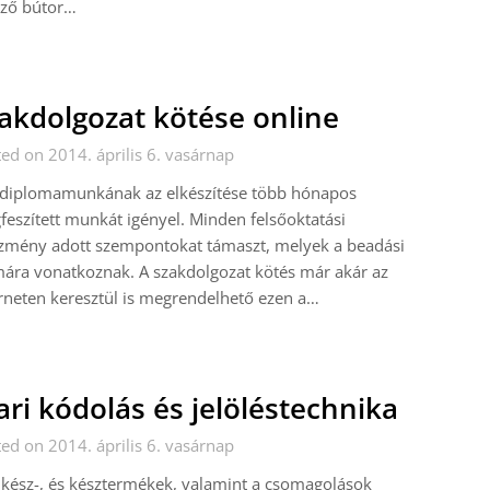
ező bútor…
akdolgozat kötése online
ed on 2014. április 6. vasárnap
 diplomamunkának az elkészítése több hónapos
eszített munkát igényel. Minden felsőoktatási
ézmény adott szempontokat támaszt, melyek a beadási
ára vonatkoznak. A szakdolgozat kötés már akár az
rneten keresztül is megrendelhető ezen a…
ari kódolás és jelöléstechnika
ed on 2014. április 6. vasárnap
lkész-, és késztermékek, valamint a csomagolások