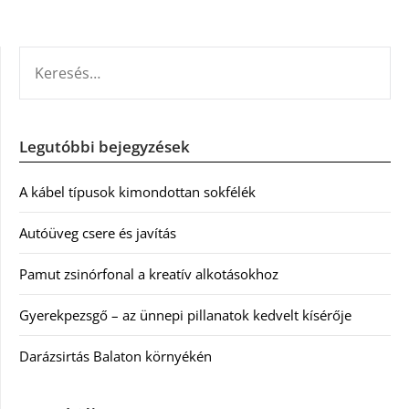
KERESÉS:
Legutóbbi bejegyzések
A kábel típusok kimondottan sokfélék
Autóüveg csere és javítás
Pamut zsinórfonal a kreatív alkotásokhoz
Gyerekpezsgő – az ünnepi pillanatok kedvelt kísérője
Darázsirtás Balaton környékén