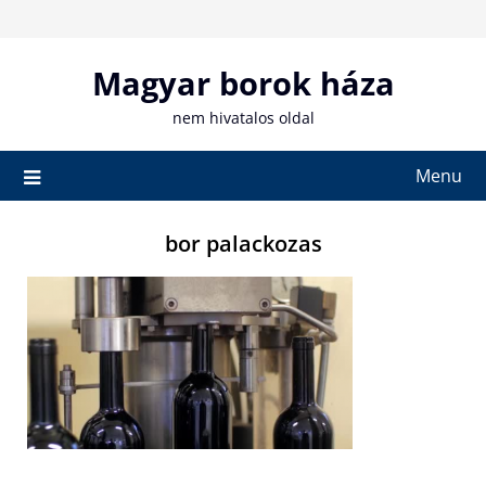
Skip
to
content
Magyar borok háza
nem hivatalos oldal
Menu
bor palackozas