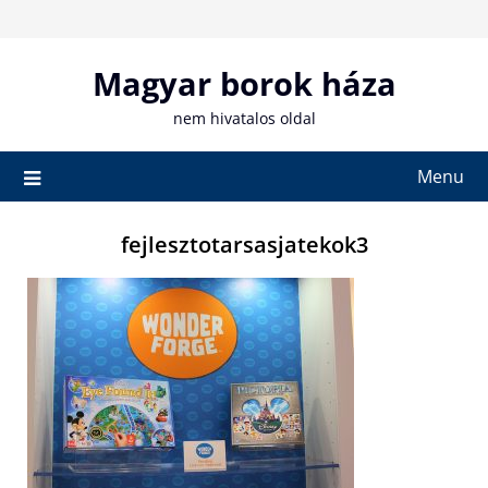
Skip
to
content
Magyar borok háza
nem hivatalos oldal
Menu
fejlesztotarsasjatekok3