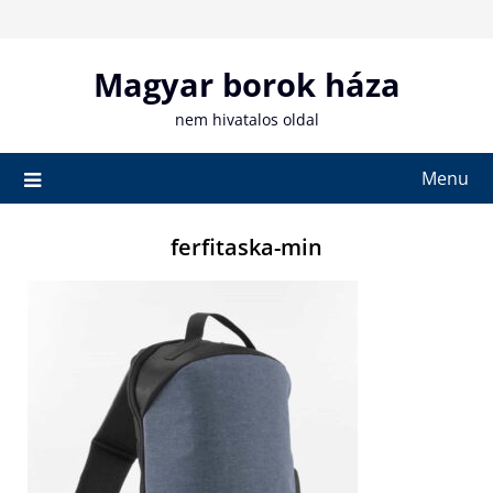
Skip
to
content
Magyar borok háza
nem hivatalos oldal
Menu
ferfitaska-min