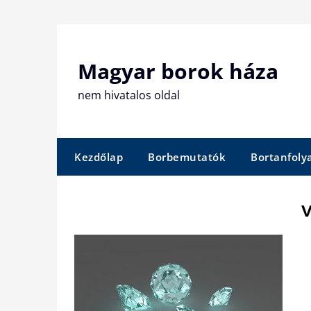
Skip
to
content
Magyar borok háza
nem hivatalos oldal
Kezdőlap
Borbemutatók
Bortanfol