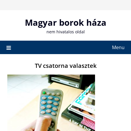
Skip
to
content
Magyar borok háza
nem hivatalos oldal
Menu
TV csatorna valasztek