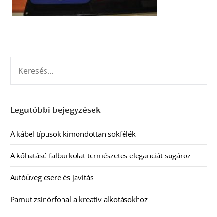
KERESÉS:
Legutóbbi bejegyzések
A kábel típusok kimondottan sokfélék
A kőhatású falburkolat természetes eleganciát sugároz
Autóüveg csere és javítás
Pamut zsinórfonal a kreatív alkotásokhoz