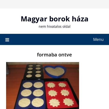
Skip
to
content
Magyar borok háza
nem hivatalos oldal
Menu
formaba ontve