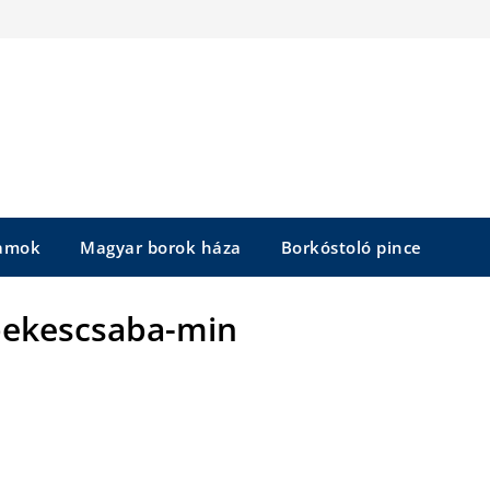
yamok
Magyar borok háza
Borkóstoló pince
bekescsaba-min