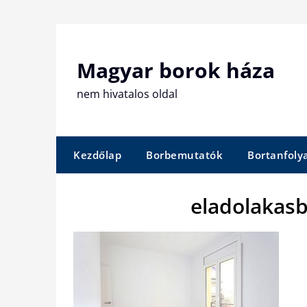
Skip
to
content
Magyar borok háza
nem hivatalos oldal
Kezdőlap
Borbemutatók
Bortanfol
eladolakas